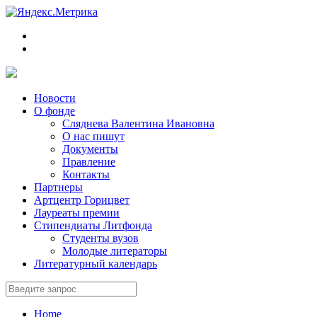
Новости
О фонде
Сляднева Валентина Ивановна
О нас пишут
Документы
Правление
Контакты
Партнеры
Артцентр Горицвет
Лауреаты премии
Стипендиаты Литфонда
Студенты вузов
Молодые литераторы
Литературный календарь
Home