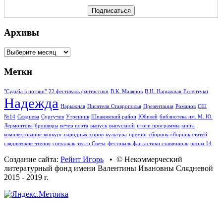
Архивы
Архивы
Метки
"Судьба в поэзии"
22 фестиваль фантастики
В.К. Маляров
В.Н. Нарыжная
Ессентуки
Надежда
Нарыжная
Писатели Ставрополья
Презентация
Романов
СШ
№14
Сляднева
Сургучев
Утренник
Шпаковский район
Юбилей
библиотека им. М. Ю.
Лермонтова
брошюры
вечер поэта
выпуск
выпускной
итоги программы
книга
комплектование
конкурс народных хоров
культура
премии
сборник
сборник статей
слядневские чтения
спектакль
театр Свеча
фестиваль фантастики ставрополь
школа 14
Создание сайта:
Рейнт Игорь
• © Некоммерческий
литературный фонд имени Валентины Ивановны Слядневой
2015 - 2019 г.