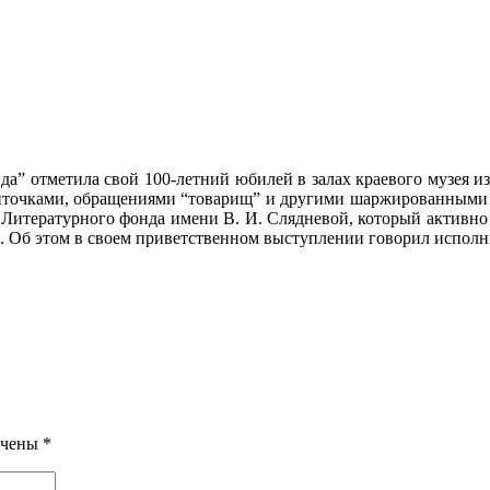
вда” отметила свой 100-летний юбилей
в залах краевого музея и
ленточками, обращениями “товарищ” и другими шаржированными
Литературного фонда имени В. И. Слядневой, который активно с
я. Об этом в своем приветственном выступлении говорил испол
ечены
*