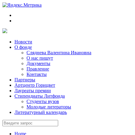
Новости
О фонде
Сляднева Валентина Ивановна
О нас пишут
Документы
Правление
Контакты
Партнеры
Артцентр Горицвет
Лауреаты премии
Стипендиаты Литфонда
Студенты вузов
Молодые литераторы
Литературный календарь
Home