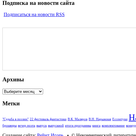
Подписка на новости сайта
Подписаться на новости RSS
Архивы
Архивы
Метки
Н
"Судьба в поэзии"
22 фестиваль фантастики
В.К. Маляров
В.Н. Нарыжная
Ессентуки
брошюры
вечер поэта
выпуск
выпускной
итоги программы
книга
комплектование
конкур
Создание сайта:
Рейнт Игорь
• © Некоммерческий литературны