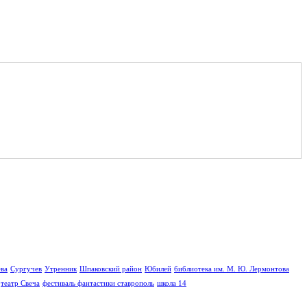
ва
Сургучев
Утренник
Шпаковский район
Юбилей
библиотека им. М. Ю. Лермонтова
театр Свеча
фестиваль фантастики ставрополь
школа 14