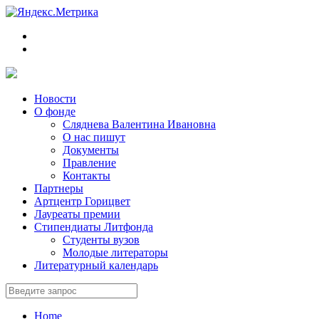
Новости
О фонде
Сляднева Валентина Ивановна
О нас пишут
Документы
Правление
Контакты
Партнеры
Артцентр Горицвет
Лауреаты премии
Стипендиаты Литфонда
Студенты вузов
Молодые литераторы
Литературный календарь
Home