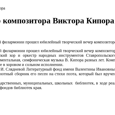
ора
 композитора Виктора Кипора
ной филармонии прошел юбилейный творческий вечер композитор
ной филармонии прошел юбилейный творческий вечер композито
кий хор и оркестр народных инструментов Ставропольског
ументальная,
симфоническая музыка В. Кипора разных лет. Комп
те в хоровом и сольном исполнении.
В. И. Слядневой Литературный фонд имени Валентины Ивановны 
нотный сборник его песен на стихи поэта, который был вруч
арственных, муниципальных, школьных библиотек, в ходе реа
фондов библиотек края.