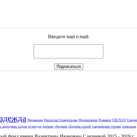
Введите ваш e-mail:
адежда
Нарыжная
Писатели Ставрополья
Презентация
Романов
СШ №14
Слядне
с народных хоров
культура
премии
сборник
сборник статей
слядневские чтения
спектакль
й фонд имени Валентины Ивановны Слядневой 2015 - 2019 г.