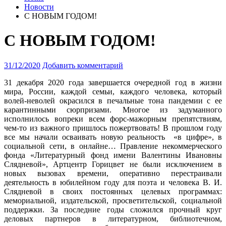
Новости
С НОВЫМ ГОДОМ!
С НОВЫМ ГОДОМ!
31/12/2020
Добавить комментарий
31 декабря 2020 года завершается очередной год в жизни
мира, России, каждой семьи, каждого человека, который
волей-неволей окрасился в печальные тона пандемии с ее
карантинными сюрпризами.
Многое из задуманного
исполнилось
вопреки всем форс-мажорным препятствиям,
чем-то из важного пришлось пожертвовать! В прошлом году
все мы начали осваивать новую реальность «в цифре», в
социальной сети, в онлайне… Правление некоммерческого
фонда «Литературный фонд имени Валентины Ивановны
Слядневой», Артцентр Горицвет не были исключением в
новых вызовах времени, оперативно
перестраивали
деятельность в юбилейном году для поэта и человека В. И.
Слядневой в своих постоянных целевых программах:
мемориальной, издательской, просветительской, социальной
поддержки. За последние годы сложился прочный круг
деловых партнеров в литературном, библиотечном,