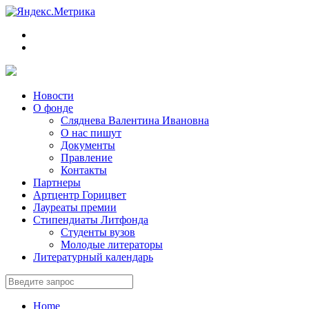
Новости
О фонде
Сляднева Валентина Ивановна
О нас пишут
Документы
Правление
Контакты
Партнеры
Артцентр Горицвет
Лауреаты премии
Стипендиаты Литфонда
Студенты вузов
Молодые литераторы
Литературный календарь
Home