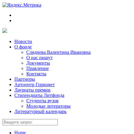
Новости
О фонде
Сляднева Валентина Ивановна
О нас пишут
Документы
Правление
Контакты
Партнеры
Артцентр Горицвет
Лауреаты премии
Стипендиаты Литфонда
Студенты вузов
Молодые литераторы
Литературный календарь
Home