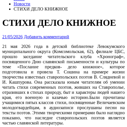
Новости
СТИХИ ДЕЛО КНИЖНОЕ
СТИХИ ДЕЛО КНИЖНОЕ
21/05/2026
Добавить комментарий
21 мая 2026 года в детской библиотеке Левокумского
муниципального округа (Комсомольская, 62), филиале ЦБС,
прошло заседание читательского клуба «Хронограф»
,
посвященного Дню славянской письменности и культуры по
теме «Послание предков- дело книжное», которое
подготовила и провела Т. Сошина на примере жизни
творчества известных ставропольских поэтов В. Слядневой и
И. Кашпурова. Она рассказала юным читателям об умении
читать стихи современных поэтов, живших на Ставрополье,
отразивших в стихах природу, быт и характеры людей нашего
края, его военную и казачью историю.Были прочитаны
учащимися пятых классов стихи, посвященные Величаевским
молодогвардейцам, в аудиозаписи прослушаны песни на
тексты поэтов. Этими творческими примерами было наглядно
показано, что наследие ставропольских поэтов является
частью славянской литературы.