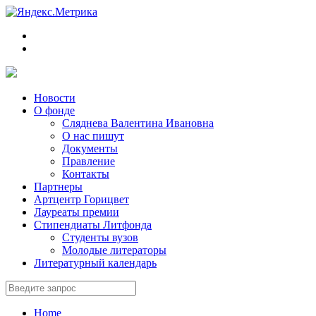
Новости
О фонде
Сляднева Валентина Ивановна
О нас пишут
Документы
Правление
Контакты
Партнеры
Артцентр Горицвет
Лауреаты премии
Стипендиаты Литфонда
Студенты вузов
Молодые литераторы
Литературный календарь
Home