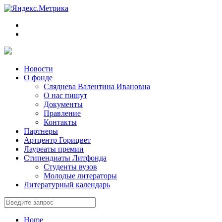
Новости
О фонде
Сляднева Валентина Ивановна
О нас пишут
Документы
Правление
Контакты
Партнеры
Артцентр Горицвет
Лауреаты премии
Стипендиаты Литфонда
Студенты вузов
Молодые литераторы
Литературный календарь
Home