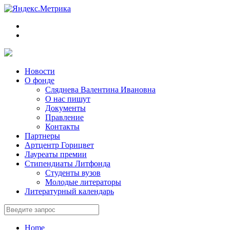
Новости
О фонде
Сляднева Валентина Ивановна
О нас пишут
Документы
Правление
Контакты
Партнеры
Артцентр Горицвет
Лауреаты премии
Стипендиаты Литфонда
Студенты вузов
Молодые литераторы
Литературный календарь
Home