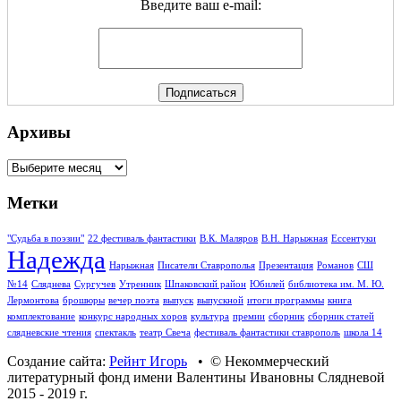
Введите ваш e-mail:
Архивы
Архивы
Метки
"Судьба в поэзии"
22 фестиваль фантастики
В.К. Маляров
В.Н. Нарыжная
Ессентуки
Надежда
Нарыжная
Писатели Ставрополья
Презентация
Романов
СШ
№14
Сляднева
Сургучев
Утренник
Шпаковский район
Юбилей
библиотека им. М. Ю.
Лермонтова
брошюры
вечер поэта
выпуск
выпускной
итоги программы
книга
комплектование
конкурс народных хоров
культура
премии
сборник
сборник статей
слядневские чтения
спектакль
театр Свеча
фестиваль фантастики ставрополь
школа 14
Создание сайта:
Рейнт Игорь
• © Некоммерческий
литературный фонд имени Валентины Ивановны Слядневой
2015 - 2019 г.