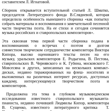
составителем Л. Игнатовой.
Сборник открывается вступительной статьей Л. Шматко,
председателя Литературного фонда В.Слядневой, которая
определила особенность нынешнего сборника «как попытку
собрать материалы и воспоминания о замечательной песенной
части творчества поэта. На ее стихи и сегодня сочиняется
музыка российских и ставропольских композиторов».
Эта сквозная тема первой части сборника подана в
воспоминаниях о встречах с поэтом и долгом
совместном творческом сотрудничестве композитора Виктора
Кипора, высоко оценившего тексты песен на его
музыку, уральских композиторов Е. Родыгина, В. Пестова,
ставропольских В. Чернявского и К. Губина, московского Г.
Мовсесяна и других, записанных на нескольких компакт-
дисках, недавно тиражированных на флеш- носителях и
выложенных на различных интернет ресурсах, доступных
каждому, интересующемуся творчеством поэта и
композиторов.
Продолжена эта тема в глубоком музыковедческом
исследовании известного ставропольского музыканта-
пианиста, недавно почившей Людмилы Кипор, композитора
В. Сущенко, известного литературного критика Т.