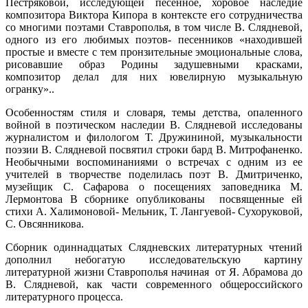
Пестряковой, исследующей песенное, хоровое наследие
композитора Виктора Кипора в контексте его сотрудничества
со многими поэтами Ставрополья, в том числе В. Слядневой,
одного из его любимых поэтов- песенников «находившей
простые и вместе с тем пронзительные эмоциональные слова,
рисовавшие образ Родины задушевными красками,
композитор делал для них ювелирную музыкальную
огранку»..
Особенностям стиля и словаря, темы детства, опаленного
войной в поэтическом наследии В. Слядневой исследованы
журналистом и филологом Т. Дружининой, музыкальности
поэзии В. Слядневой посвятил строки бард В. Митрофаненко.
Необычными воспоминаниями о встречах с одним из ее
учителей в творчестве поделилась поэт В. Дмитриченко,
музейщик С. Сафарова о посещениях заповедника М.
Лермонтова В сборнике опубликованы посвященные ей
стихи А. Халимоновой- Мельник, Т. Лангуевой- Сухоруковой,
С. Овсянникова.
Сборник одиннадцатых Слядневских литературных чтений
дополнил небогатую исследовательскую картину
литературной жизни Ставрополья начиная от Я. Абрамова до
В. Слядневой, как части современного общероссийского
литературного процесса.