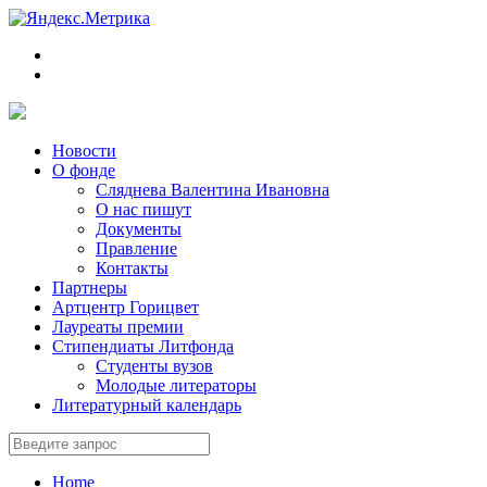
Новости
О фонде
Сляднева Валентина Ивановна
О нас пишут
Документы
Правление
Контакты
Партнеры
Артцентр Горицвет
Лауреаты премии
Стипендиаты Литфонда
Студенты вузов
Молодые литераторы
Литературный календарь
Home