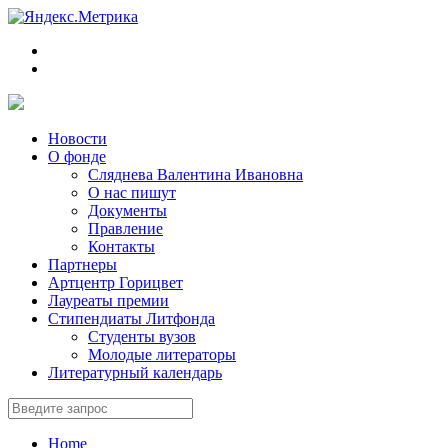
Новости
О фонде
Сляднева Валентина Ивановна
О нас пишут
Документы
Правление
Контакты
Партнеры
Артцентр Горицвет
Лауреаты премии
Стипендиаты Литфонда
Студенты вузов
Молодые литераторы
Литературный календарь
Home