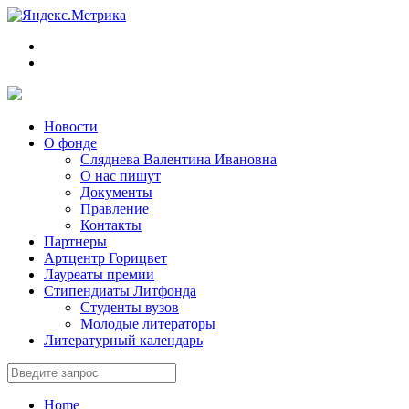
Новости
О фонде
Сляднева Валентина Ивановна
О нас пишут
Документы
Правление
Контакты
Партнеры
Артцентр Горицвет
Лауреаты премии
Стипендиаты Литфонда
Студенты вузов
Молодые литераторы
Литературный календарь
Home