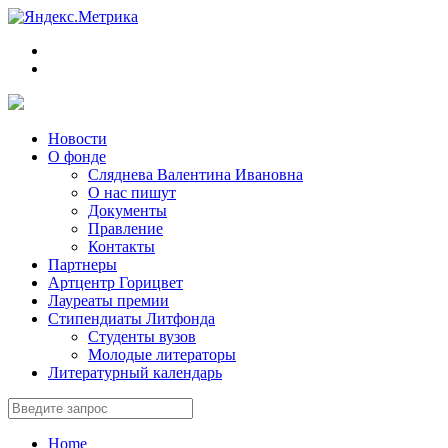
Новости
О фонде
Сляднева Валентина Ивановна
О нас пишут
Документы
Правление
Контакты
Партнеры
Артцентр Горицвет
Лауреаты премии
Стипендиаты Литфонда
Студенты вузов
Молодые литераторы
Литературный календарь
Home