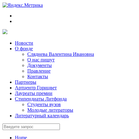
Новости
О фонде
Сляднева Валентина Ивановна
О нас пишут
Документы
Правление
Контакты
Партнеры
Артцентр Горицвет
Лауреаты премии
Стипендиаты Литфонда
Студенты вузов
Молодые литераторы
Литературный календарь
Home