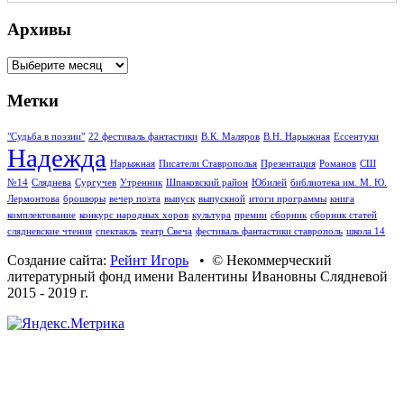
Архивы
Архивы
Метки
"Судьба в поэзии"
22 фестиваль фантастики
В.К. Маляров
В.Н. Нарыжная
Ессентуки
Надежда
Нарыжная
Писатели Ставрополья
Презентация
Романов
СШ
№14
Сляднева
Сургучев
Утренник
Шпаковский район
Юбилей
библиотека им. М. Ю.
Лермонтова
брошюры
вечер поэта
выпуск
выпускной
итоги программы
книга
комплектование
конкурс народных хоров
культура
премии
сборник
сборник статей
слядневские чтения
спектакль
театр Свеча
фестиваль фантастики ставрополь
школа 14
Создание сайта:
Рейнт Игорь
• © Некоммерческий
литературный фонд имени Валентины Ивановны Слядневой
2015 - 2019 г.