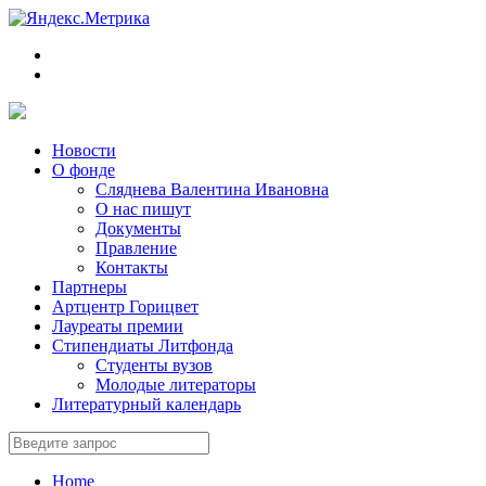
Новости
О фонде
Сляднева Валентина Ивановна
О нас пишут
Документы
Правление
Контакты
Партнеры
Артцентр Горицвет
Лауреаты премии
Стипендиаты Литфонда
Студенты вузов
Молодые литераторы
Литературный календарь
Home