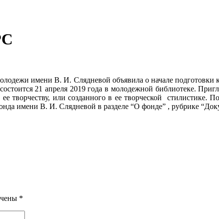
РС
 молодежи имени В. И. Слядневой объявила о начале подготовки 
остоится 21 апреля 2019 года в молодежной библиотеке. Пригла
 ее творчеству, или созданного в ее творческой стилистике. 
нда имени В. И. Слядневой в разделе “О фонде” , рубрике “Док
ечены
*