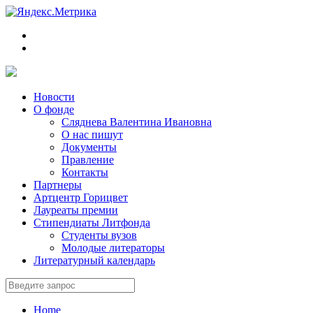
Новости
О фонде
Сляднева Валентина Ивановна
О нас пишут
Документы
Правление
Контакты
Партнеры
Артцентр Горицвет
Лауреаты премии
Стипендиаты Литфонда
Студенты вузов
Молодые литераторы
Литературный календарь
Home