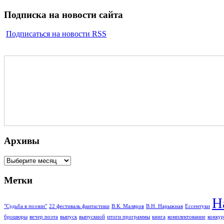
Подписка на новости сайта
Подписаться на новости RSS
Архивы
Архивы
Метки
Н
"Судьба в поэзии"
22 фестиваль фантастики
В.К. Маляров
В.Н. Нарыжная
Ессентуки
брошюры
вечер поэта
выпуск
выпускной
итоги программы
книга
комплектование
конкур