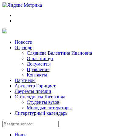
Новости
О фонде
Сляднева Валентина Ивановна
О нас пишут
Документы
Правление
Контакты
Партнеры
Артцентр Горицвет
Лауреаты премии
Стипендиаты Литфонда
Студенты вузов
Молодые литераторы
Литературный календарь
Home