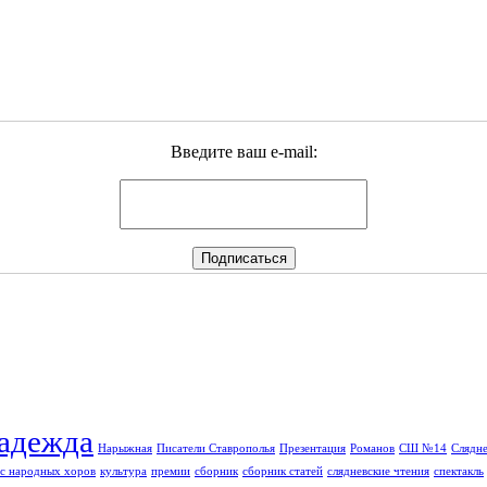
Введите ваш e-mail:
адежда
Нарыжная
Писатели Ставрополья
Презентация
Романов
СШ №14
Слядне
с народных хоров
культура
премии
сборник
сборник статей
слядневские чтения
спектакль