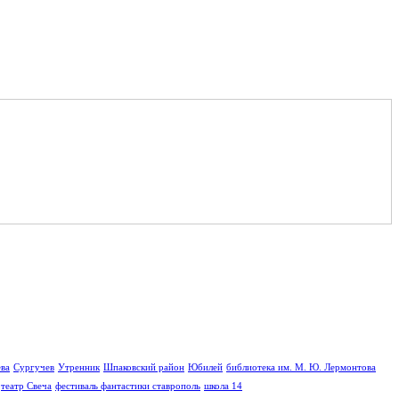
ва
Сургучев
Утренник
Шпаковский район
Юбилей
библиотека им. М. Ю. Лермонтова
театр Свеча
фестиваль фантастики ставрополь
школа 14