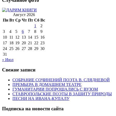
Случайное фото
Август 2026
Пн
Вт
Ср
Чт
Пт
Сб
Вс
1
2
3
4
5
6
7
8
9
10
11
12
13
14
15
16
17
18
19
20
21
22
23
24
25
26
27
28
29
30
31
« Июл
Свежие записи
СОБРАНИЕ СОЧИНЕНИЙ ПОЭТА В. СЛЯДНЕВОЙ
ПРЕМЬЕРА В ДОМАШНЕМ ТЕАТРЕ
ГУМАНИТАРИИ ПОПРОЩАЛИСЬ С ВУЗОМ
СТАВРОПОЛЬСКИЕ ПОЭТЫ В ЗАЩИТУ ПРИРОДЫ
ПЕСНИ НА ИВАНА-КУПАЛУ
Подписка на новости сайта