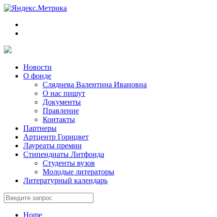
Новости
О фонде
Сляднева Валентина Ивановна
О нас пишут
Документы
Правление
Контакты
Партнеры
Артцентр Горицвет
Лауреаты премии
Стипендиаты Литфонда
Студенты вузов
Молодые литераторы
Литературный календарь
Home