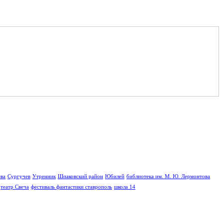
ва
Сургучев
Утренник
Шпаковский район
Юбилей
библиотека им. М. Ю. Лермонтова
театр Свеча
фестиваль фантастики ставрополь
школа 14