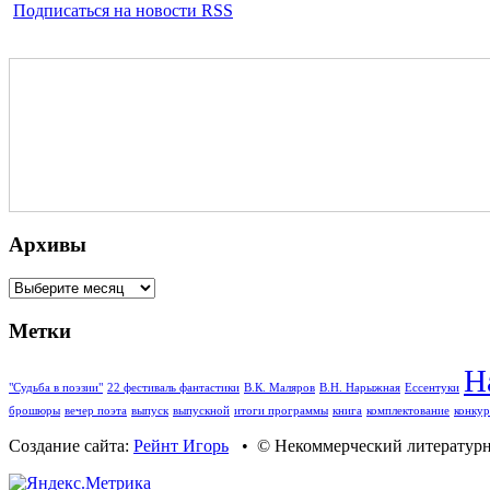
Подписаться на новости RSS
Архивы
Архивы
Метки
Н
"Судьба в поэзии"
22 фестиваль фантастики
В.К. Маляров
В.Н. Нарыжная
Ессентуки
брошюры
вечер поэта
выпуск
выпускной
итоги программы
книга
комплектование
конкур
Создание сайта:
Рейнт Игорь
• © Некоммерческий литературны