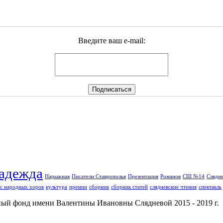
Введите ваш e-mail:
адежда
Нарыжная
Писатели Ставрополья
Презентация
Романов
СШ №14
Слядне
с народных хоров
культура
премии
сборник
сборник статей
слядневские чтения
спектакль
й фонд имени Валентины Ивановны Слядневой 2015 - 2019 г.