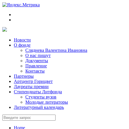
Новости
О фонде
Сляднева Валентина Ивановна
О нас пишут
Документы
Правление
Контакты
Партнеры
Артцентр Горицвет
Лауреаты премии
Стипендиаты Литфонда
Студенты вузов
Молодые литераторы
Литературный календарь
Home