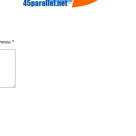
ечены
*