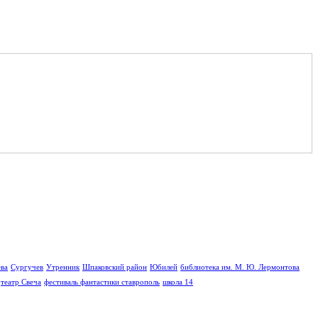
ва
Сургучев
Утренник
Шпаковский район
Юбилей
библиотека им. М. Ю. Лермонтова
театр Свеча
фестиваль фантастики ставрополь
школа 14