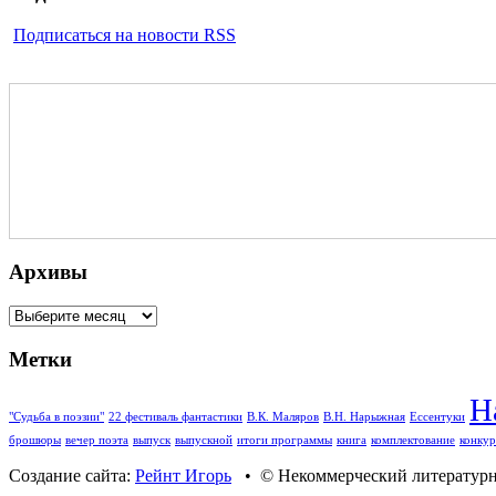
Подписаться на новости RSS
Архивы
Архивы
Метки
Н
"Судьба в поэзии"
22 фестиваль фантастики
В.К. Маляров
В.Н. Нарыжная
Ессентуки
брошюры
вечер поэта
выпуск
выпускной
итоги программы
книга
комплектование
конкур
Создание сайта:
Рейнт Игорь
• © Некоммерческий литературны