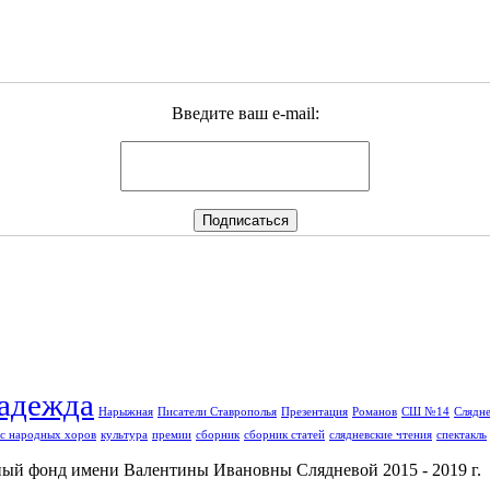
Введите ваш e-mail:
адежда
Нарыжная
Писатели Ставрополья
Презентация
Романов
СШ №14
Слядне
с народных хоров
культура
премии
сборник
сборник статей
слядневские чтения
спектакль
й фонд имени Валентины Ивановны Слядневой 2015 - 2019 г.