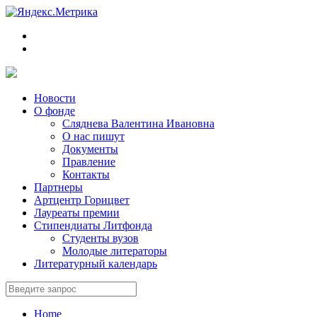
Новости
О фонде
Сляднева Валентина Ивановна
О нас пишут
Документы
Правление
Контакты
Партнеры
Артцентр Горицвет
Лауреаты премии
Стипендиаты Литфонда
Студенты вузов
Молодые литераторы
Литературный календарь
Home