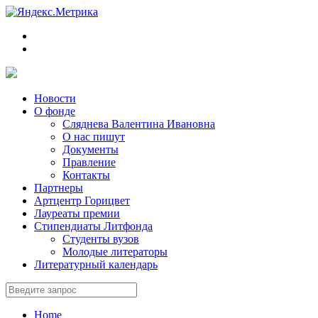
Новости
О фонде
Сляднева Валентина Ивановна
О нас пишут
Документы
Правление
Контакты
Партнеры
Артцентр Горицвет
Лауреаты премии
Стипендиаты Литфонда
Студенты вузов
Молодые литераторы
Литературный календарь
Home