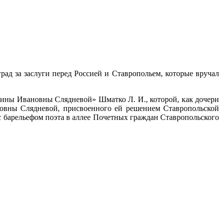
рад за заслуги перед Россией и Ставропольем, которые вручал
ины Ивановны Слядневой» Шматко Л. И., которой, как дочери
новны Слядневой, присвоенного ей решением Ставропольской
 с барельефом поэта в аллее Почетных граждан Ставропольского