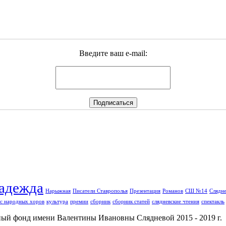
Введите ваш e-mail:
адежда
Нарыжная
Писатели Ставрополья
Презентация
Романов
СШ №14
Слядне
с народных хоров
культура
премии
сборник
сборник статей
слядневские чтения
спектакль
й фонд имени Валентины Ивановны Слядневой 2015 - 2019 г.