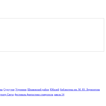
ва
Сургучев
Утренник
Шпаковский район
Юбилей
библиотека им. М. Ю. Лермонтова
театр Свеча
фестиваль фантастики ставрополь
школа 14