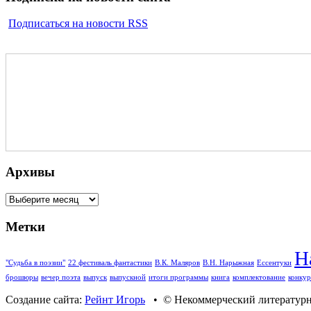
Подписаться на новости RSS
Архивы
Архивы
Метки
Н
"Судьба в поэзии"
22 фестиваль фантастики
В.К. Маляров
В.Н. Нарыжная
Ессентуки
брошюры
вечер поэта
выпуск
выпускной
итоги программы
книга
комплектование
конкур
Создание сайта:
Рейнт Игорь
• © Некоммерческий литературны