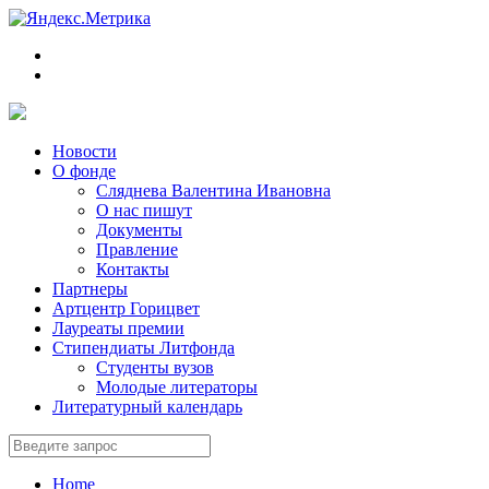
Новости
О фонде
Сляднева Валентина Ивановна
О нас пишут
Документы
Правление
Контакты
Партнеры
Артцентр Горицвет
Лауреаты премии
Стипендиаты Литфонда
Студенты вузов
Молодые литераторы
Литературный календарь
Home