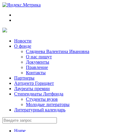
Новости
О фонде
Сляднева Валентина Ивановна
О нас пишут
Документы
Правление
Контакты
Партнеры
Артцентр Горицвет
Лауреаты премии
Стипендиаты Литфонда
Студенты вузов
Молодые литераторы
Литературный календарь
Home