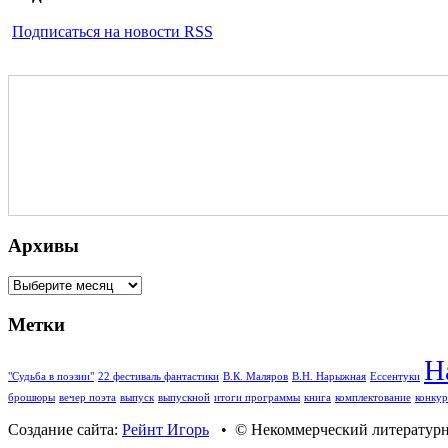
Подписаться на новости RSS
Архивы
Архивы
Метки
Н
"Судьба в поэзии"
22 фестиваль фантастики
В.К. Маляров
В.Н. Нарыжная
Ессентуки
брошюры
вечер поэта
выпуск
выпускной
итоги программы
книга
комплектование
конкур
Создание сайта:
Рейнт Игорь
• © Некоммерческий литературны