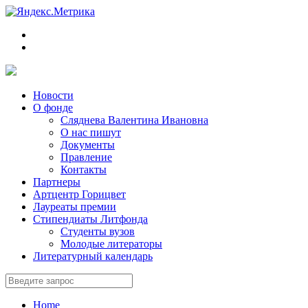
Новости
О фонде
Сляднева Валентина Ивановна
О нас пишут
Документы
Правление
Контакты
Партнеры
Артцентр Горицвет
Лауреаты премии
Стипендиаты Литфонда
Студенты вузов
Молодые литераторы
Литературный календарь
Home