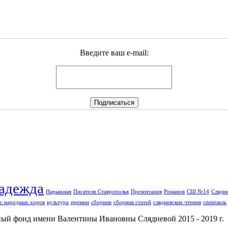
Введите ваш e-mail:
адежда
Нарыжная
Писатели Ставрополья
Презентация
Романов
СШ №14
Слядне
с народных хоров
культура
премии
сборник
сборник статей
слядневские чтения
спектакль
й фонд имени Валентины Ивановны Слядневой 2015 - 2019 г.