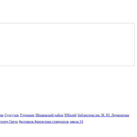
ва
Сургучев
Утренник
Шпаковский район
Юбилей
библиотека им. М. Ю. Лермонтова
театр Свеча
фестиваль фантастики ставрополь
школа 14