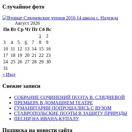
Случайное фото
Август 2026
Пн
Вт
Ср
Чт
Пт
Сб
Вс
1
2
3
4
5
6
7
8
9
10
11
12
13
14
15
16
17
18
19
20
21
22
23
24
25
26
27
28
29
30
31
« Июл
Свежие записи
СОБРАНИЕ СОЧИНЕНИЙ ПОЭТА В. СЛЯДНЕВОЙ
ПРЕМЬЕРА В ДОМАШНЕМ ТЕАТРЕ
ГУМАНИТАРИИ ПОПРОЩАЛИСЬ С ВУЗОМ
СТАВРОПОЛЬСКИЕ ПОЭТЫ В ЗАЩИТУ ПРИРОДЫ
ПЕСНИ НА ИВАНА-КУПАЛУ
Подписка на новости сайта