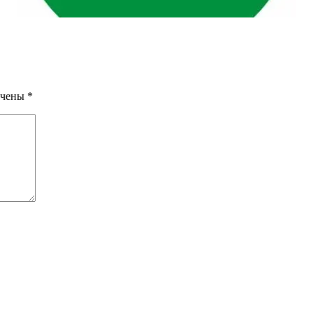
ечены
*