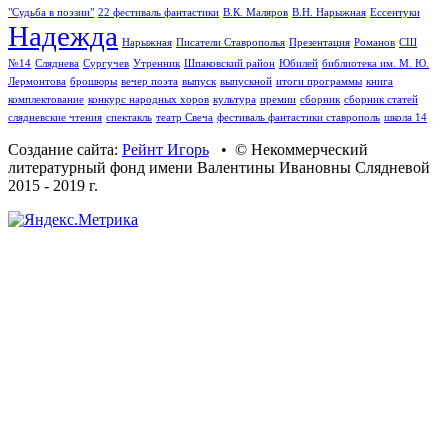
"Судьба в поэзии"
22 фестиваль фантастики
В.К. Маляров
В.Н. Нарыжная
Ессентуки
Надежда
Нарыжная
Писатели Ставрополья
Презентация
Романов
СШ
№14
Сляднева
Сургучев
Утренник
Шпаковский район
Юбилей
библиотека им. М. Ю.
Лермонтова
брошюры
вечер поэта
выпуск
выпускной
итоги программы
книга
комплектование
конкурс народных хоров
культура
премии
сборник
сборник статей
слядневские чтения
спектакль
театр Свеча
фестиваль фантастики ставрополь
школа 14
Создание сайта:
Рейнт Игорь
• © Некоммерческий
литературный фонд имени Валентины Ивановны Слядневой
2015 - 2019 г.