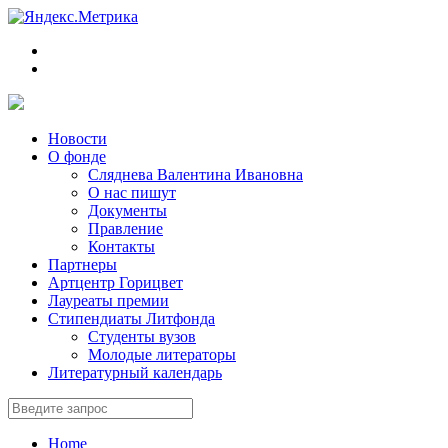
Новости
О фонде
Сляднева Валентина Ивановна
О нас пишут
Документы
Правление
Контакты
Партнеры
Артцентр Горицвет
Лауреаты премии
Стипендиаты Литфонда
Студенты вузов
Молодые литераторы
Литературный календарь
Home