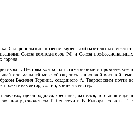
ика Ставропольский краевой музей изобразительных искусст
изациями Союза композиторов РФ и Союза профессиональных 
х города.
ритиком Т. Пестряковой вошли стихотворные и прозаические т
большей или меньшей мере обращались к прошлой военной тем
бразом Василия Теркина, созданного А. Твардовским почти вос
проекте как автор, солист, концертмейстер.
неведомо, где он родился, крестился, женился, но ставший для 
л», под руководством Т. Лепетухи и В. Кипора, солисты Е. Ку