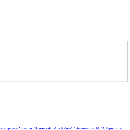
ва
Сургучев
Утренник
Шпаковский район
Юбилей
библиотека им. М. Ю. Лермонтова