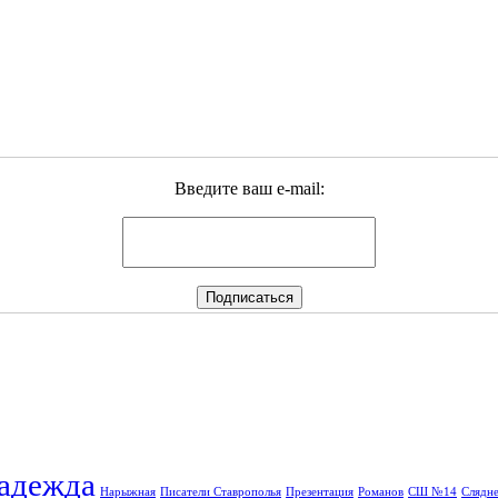
Введите ваш e-mail:
адежда
Нарыжная
Писатели Ставрополья
Презентация
Романов
СШ №14
Слядне