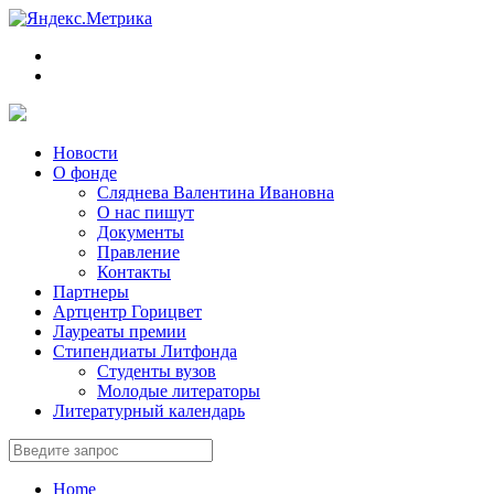
Новости
О фонде
Сляднева Валентина Ивановна
О нас пишут
Документы
Правление
Контакты
Партнеры
Артцентр Горицвет
Лауреаты премии
Стипендиаты Литфонда
Студенты вузов
Молодые литераторы
Литературный календарь
Home