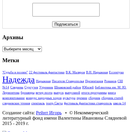
Архивы
Архивы
Метки
"Судьба в поэзии"
22 фестиваль фантастики
В.К. Маляров
В.Н. Нарыжная
Ессентуки
Надежда
Нарыжная
Писатели Ставрополья
Презентация
Романов
СШ
№14
Сляднева
Сургучев
Утренник
Шпаковский район
Юбилей
библиотека им. М. Ю.
Лермонтова
брошюры
вечер поэта
выпуск
выпускной
итоги программы
книга
комплектование
конкурс народных хоров
культура
премии
сборник
сборник статей
слядневские чтения
спектакль
театр Свеча
фестиваль фантастики ставрополь
школа 14
Создание сайта:
Рейнт Игорь
• © Некоммерческий
литературный фонд имени Валентины Ивановны Слядневой
2015 - 2019 г.