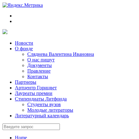
Новости
О фонде
Сляднева Валентина Ивановна
О нас пишут
Документы
Правление
Контакты
Партнеры
Артцентр Горицвет
Лауреаты премии
Стипендиаты Литфонда
Студенты вузов
Молодые литераторы
Литературный календарь
Home