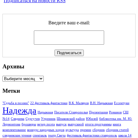
Подписаться на новости RSS
Введите ваш e-mail:
Архивы
Архивы
Метки
"Судьба в поэзии"
22 фестиваль фантастики
В.К. Маляров
В.Н. Нарыжная
Ессентуки
Надежда
Нарыжная
Писатели Ставрополья
Презентация
Романов
СШ
№14
Сляднева
Сургучев
Утренник
Шпаковский район
Юбилей
библиотека им. М. Ю.
Лермонтова
брошюры
вечер поэта
выпуск
выпускной
итоги программы
книга
комплектование
конкурс народных хоров
культура
премии
сборник
сборник статей
слядневские чтения
спектакль
театр Свеча
фестиваль фантастики ставрополь
школа 14