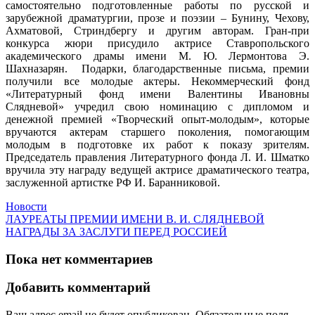
самостоятельно подготовленные работы по русской и
зарубежной драматургии, прозе и поэзии – Бунину, Чехову,
Ахматовой, Стриндбергу и другим авторам. Гран-при
конкурса жюри присудило актрисе Ставропольского
академического драмы имени М. Ю. Лермонтова Э.
Шахназарян. Подарки, благодарственные письма, премии
получили все молодые актеры. Некоммерческий фонд
«Литературный фонд имени Валентины Ивановны
Слядневой» учредил свою номинацию с дипломом и
денежной премией «Творческий опыт-молодым», которые
вручаются актерам старшего поколения, помогающим
молодым в подготовке их работ к показу зрителям.
Председатель правления Литературного фонда Л. И. Шматко
вручила эту награду ведущей актрисе драматического театра,
заслуженной артистке РФ И. Баранниковой.
Новости
ЛАУРЕАТЫ ПРЕМИИ ИМЕНИ В. И. СЛЯДНЕВОЙ
НАГРАДЫ ЗА ЗАСЛУГИ ПЕРЕД РОССИЕЙ
Пока нет комментариев
Добавить комментарий
Ваш адрес email не будет опубликован.
Обязательные поля