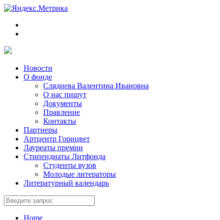
Новости
О фонде
Сляднева Валентина Ивановна
О нас пишут
Документы
Правление
Контакты
Партнеры
Артцентр Горицвет
Лауреаты премии
Стипендиаты Литфонда
Студенты вузов
Молодые литераторы
Литературный календарь
Home