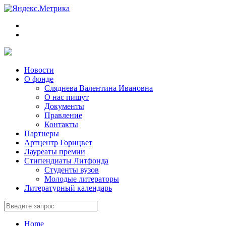
Новости
О фонде
Сляднева Валентина Ивановна
О нас пишут
Документы
Правление
Контакты
Партнеры
Артцентр Горицвет
Лауреаты премии
Стипендиаты Литфонда
Студенты вузов
Молодые литераторы
Литературный календарь
Home