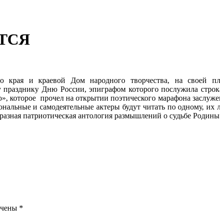
ТСЯ
о края и краевой Дом народного творчества, на своей п
 празднику Дню России, эпиграфом которого послужила строка
», которое прочел на открытии поэтического марафона заслуже
иональные и самодеятельные актеры будут читать по одному, и
бразная патриотическая антология размышлений о судьбе Родины
ечены
*