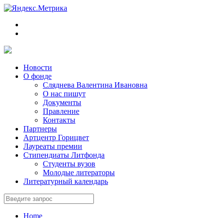
Новости
О фонде
Сляднева Валентина Ивановна
О нас пишут
Документы
Правление
Контакты
Партнеры
Артцентр Горицвет
Лауреаты премии
Стипендиаты Литфонда
Студенты вузов
Молодые литераторы
Литературный календарь
Home