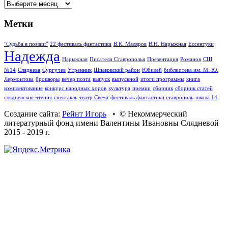
Архивы
Метки
"Судьба в поэзии"
22 фестиваль фантастики
В.К. Маляров
В.Н. Нарыжная
Ессентуки
Надежда
Нарыжная
Писатели Ставрополья
Презентация
Романов
СШ
№14
Сляднева
Сургучев
Утренник
Шпаковский район
Юбилей
библиотека им. М. Ю.
Лермонтова
брошюры
вечер поэта
выпуск
выпускной
итоги программы
книга
комплектование
конкурс народных хоров
культура
премии
сборник
сборник статей
слядневские чтения
спектакль
театр Свеча
фестиваль фантастики ставрополь
школа 14
Создание сайта:
Рейнт Игорь
• © Некоммерческий
литературный фонд имени Валентины Ивановны Слядневой
2015 - 2019 г.