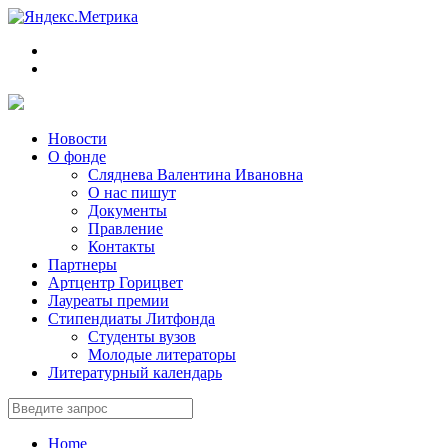
Новости
О фонде
Сляднева Валентина Ивановна
О нас пишут
Документы
Правление
Контакты
Партнеры
Артцентр Горицвет
Лауреаты премии
Стипендиаты Литфонда
Студенты вузов
Молодые литераторы
Литературный календарь
Home