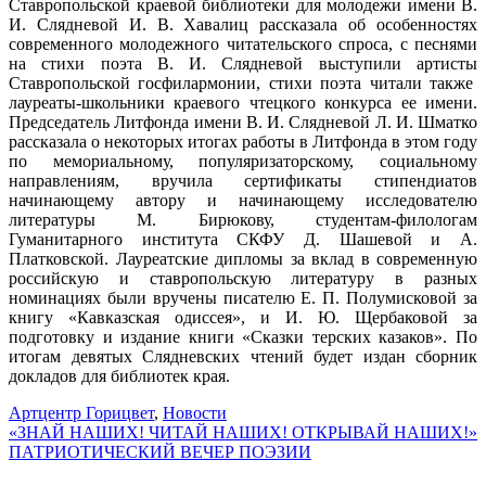
Ставропольской краевой библиотеки для молодежи имени В.
И. Слядневой И. В. Хавалиц рассказала об особенностях
современного молодежного читательского спроса, c песнями
на стихи поэта В. И. Слядневой выступили артисты
Ставропольской госфилармонии, стихи поэта читали также
лауреаты-школьники краевого чтецкого конкурса ее имени.
Председатель Литфонда имени В. И. Слядневой Л. И. Шматко
рассказала о некоторых итогах работы в Литфонда в этом году
по мемориальному, популяризаторскому, социальному
направлениям, вручила сертификаты стипендиатов
начинающему автору и начинающему исследователю
литературы М. Бирюкову, студентам-филологам
Гуманитарного института СКФУ Д. Шашевой и А.
Платковской. Лауреатские дипломы за вклад в современную
российскую и ставропольскую литературу в разных
номинациях были вручены писателю Е. П. Полумисковой за
книгу «Кавказская одиссея», и И. Ю. Щербаковой за
подготовку и издание книги «Сказки терских казаков». По
итогам девятых Слядневских чтений будет издан сборник
докладов для библиотек края.
Артцентр Горицвет
,
Новости
«ЗНАЙ НАШИХ! ЧИТАЙ НАШИХ! ОТКРЫВАЙ НАШИХ!»
ПАТРИОТИЧЕСКИЙ ВЕЧЕР ПОЭЗИИ