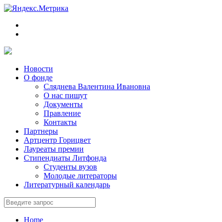
Новости
О фонде
Сляднева Валентина Ивановна
О нас пишут
Документы
Правление
Контакты
Партнеры
Артцентр Горицвет
Лауреаты премии
Стипендиаты Литфонда
Студенты вузов
Молодые литераторы
Литературный календарь
Home