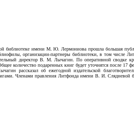
ьной библиотеке имени М. Ю. Лермониова прошла большая пу
блиофилы, организации-партнеры библиотеки, в том числе Ли
тельный директор В. М. Лычагин. По оперативной сводке кр
Общее количество подаренных книг будет уточнятся после 17 фе
чагин рассказал об ежегодной издательской благотворител
нигами. Членами правления Литфонда имени В. И. Слядневой б