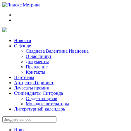
Новости
О фонде
Сляднева Валентина Ивановна
О нас пишут
Документы
Правление
Контакты
Партнеры
Артцентр Горицвет
Лауреаты премии
Стипендиаты Литфонда
Студенты вузов
Молодые литераторы
Литературный календарь
Home