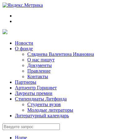
Новости
О фонде
Сляднева Валентина Ивановна
О нас пишут
Документы
Правление
Контакты
Партнеры
Артцентр Горицвет
Лауреаты премии
Стипендиаты Литфонда
Студенты вузов
Молодые литераторы
Литературный календарь
Home