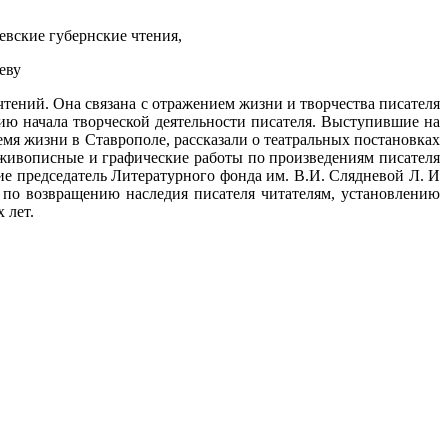
евские губернские чтения,
еву
чтений. Она связана с отражением жизни и творчества писателя
тию начала творческой деятельности писателя. Выступившие на
емя жизни в Ставрополе, рассказали о театральных постановках
живописные и графические работы по произведениям писателя
ие председатель Литературного фонда им. В.И. Слядневой Л. И
 по возвращению наследия писателя читателям, установлению
 лет.