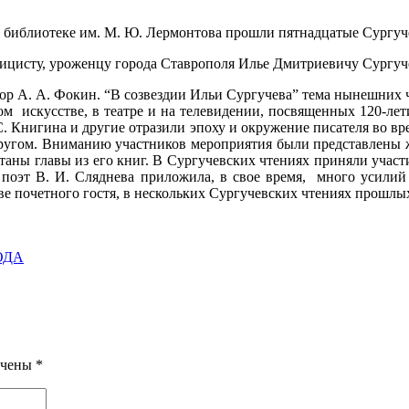
й библиотеке им. М. Ю. Лермонтова прошли пятнадцатые Сургуч
лицисту, уроженцу города Ставрополя Илье Дмитриевичу Сургуч
сор А. А. Фокин. “В созвездии Ильи Сургучева” тема нынешних 
ом искусстве, в театре и на телевидении, посвященных 120-ле
 С. Книгина и другие отразили эпоху и окружение писателя во вр
ругом. Вниманию участников мероприятия были представлены 
итаны главы из его книг. В Сургучевских чтениях приняли участ
поэт В. И. Сляднева приложила, в свое время, много усилий
тве почетного гостя, в нескольких Сургучевских чтениях прошлых
ОДА
ечены
*