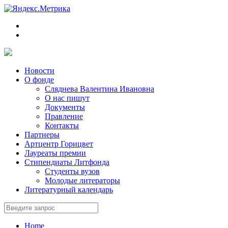
Новости
О фонде
Сляднева Валентина Ивановна
О нас пишут
Документы
Правление
Контакты
Партнеры
Артцентр Горицвет
Лауреаты премии
Стипендиаты Литфонда
Студенты вузов
Молодые литераторы
Литературный календарь
Home