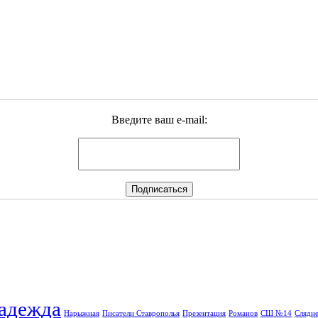
Введите ваш e-mail:
адежда
Нарыжная
Писатели Ставрополья
Презентация
Романов
СШ №14
Слядне