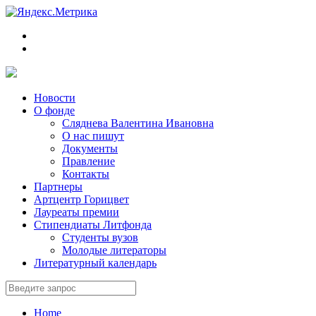
Новости
О фонде
Сляднева Валентина Ивановна
О нас пишут
Документы
Правление
Контакты
Партнеры
Артцентр Горицвет
Лауреаты премии
Стипендиаты Литфонда
Студенты вузов
Молодые литераторы
Литературный календарь
Home