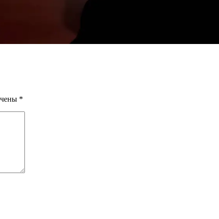
ечены
*