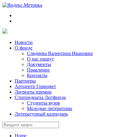
Новости
О фонде
Сляднева Валентина Ивановна
О нас пишут
Документы
Правление
Контакты
Партнеры
Артцентр Горицвет
Лауреаты премии
Стипендиаты Литфонда
Студенты вузов
Молодые литераторы
Литературный календарь
Home