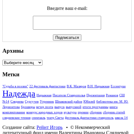
Введите ваш e-mail:
Архивы
Архивы
Метки
"Судьба в поэзии"
22 фестиваль фантастики
В.К. Маляров
В.Н. Нарыжная
Ессентуки
Надежда
Нарыжная
Писатели Ставрополья
Презентация
Романов
СШ
№14
Сляднева
Сургучев
Утренник
Шпаковский район
Юбилей
библиотека им. М. Ю.
Лермонтова
брошюры
вечер поэта
выпуск
выпускной
итоги программы
книга
комплектование
конкурс народных хоров
культура
премии
сборник
сборник статей
слядневские чтения
спектакль
театр Свеча
фестиваль фантастики ставрополь
школа 14
Создание сайта:
Рейнт Игорь
• © Некоммерческий
литературный фонд имени Валентины Ивановны Слядневой