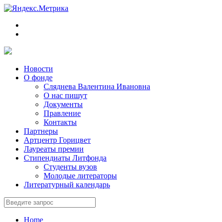
Новости
О фонде
Сляднева Валентина Ивановна
О нас пишут
Документы
Правление
Контакты
Партнеры
Артцентр Горицвет
Лауреаты премии
Стипендиаты Литфонда
Студенты вузов
Молодые литераторы
Литературный календарь
Home