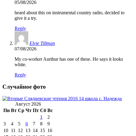
05/08/2026
heard about this on instrumental country radio, decided to
give it a try.
Reply
Elvie Tillman
07/08/2026
My co-worker Aurthur has one of these. He says it looks
white.
Reply
Случайное фото
Август 2026
Пн
Вт
Ср
Чт
Пт
Сб
Вс
1
2
3
4
5
6
7
8
9
10
11
12
13
14
15
16