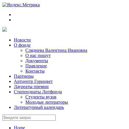
Новости
О фонде
Сляднева Валентина Ивановна
О нас пишут
Документы
Правление
Контакты
Партнеры
Артцентр Горицвет
Лауреаты премии
Стипендиаты Литфонда
Студенты вузов
Молодые литераторы
Литературный календарь
Home